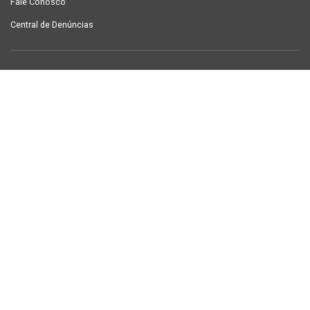
Fale Conosco
Central de Denúncias
LINKS ÚTEIS
Contracheque Campina Grande
Semanário Campina Grande
PUBLICAÇÕES
Notícias
Galeria de Fotos
TV Sintab