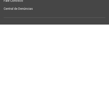
Fale Conosco
Central de Denúncias
LINKS ÚTEIS
Contracheque Campina Grande
Semanário Campina Grande
PUBLICAÇÕES
Notícias
Galeria de Fotos
TV Sintab