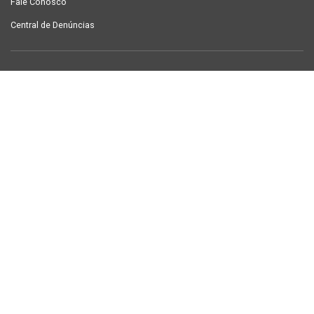
Fale Conosco
Central de Denúncias
LINKS ÚTEIS
Contracheque Campina Grande
Semanário Campina Grande
PUBLICAÇÕES
Notícias
Galeria de Fotos
TV Sintab