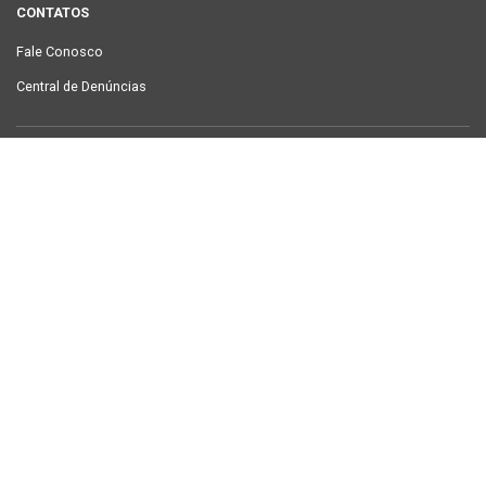
CONTATOS
Fale Conosco
Central de Denúncias
LINKS ÚTEIS
Contracheque Campina Grande
Semanário Campina Grande
PUBLICAÇÕES
Notícias
Galeria de Fotos
TV Sintab