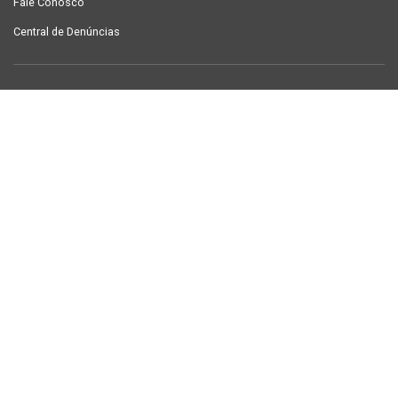
Fale Conosco
Central de Denúncias
LINKS ÚTEIS
Contracheque Campina Grande
Semanário Campina Grande
PUBLICAÇÕES
Notícias
Galeria de Fotos
TV Sintab