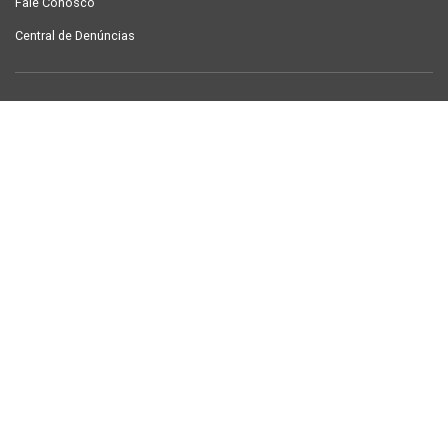
Fale Conosco
Central de Denúncias
LINKS ÚTEIS
Contracheque Campina Grande
Semanário Campina Grande
PUBLICAÇÕES
Notícias
Galeria de Fotos
TV Sintab