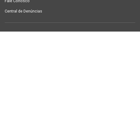
Fale Conosco
Central de Denúncias
LINKS ÚTEIS
Contracheque Campina Grande
Semanário Campina Grande
PUBLICAÇÕES
Notícias
Galeria de Fotos
TV Sintab