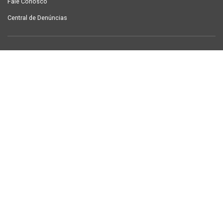
Fale Conosco
Central de Denúncias
LINKS ÚTEIS
Contracheque Campina Grande
Semanário Campina Grande
PUBLICAÇÕES
Notícias
Galeria de Fotos
TV Sintab