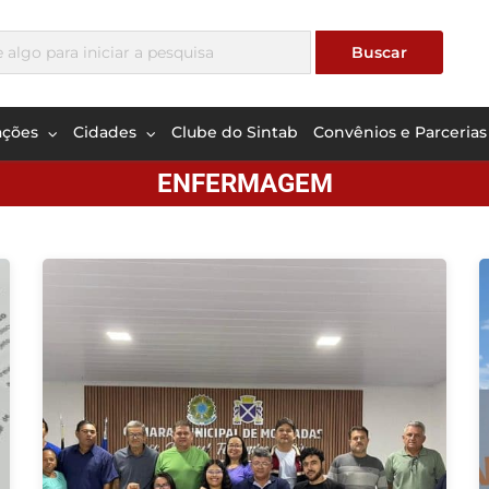
ações
Cidades
Clube do Sintab
Convênios e Parcerias
ENFERMAGEM