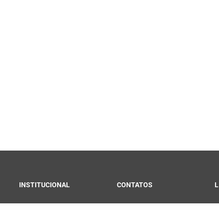
INSTITUCIONAL
CONTATOS
L
Convênios e Parcerias
Fale Conosco
C