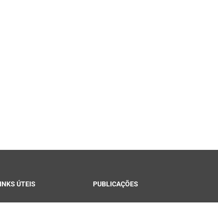
INKS ÚTEIS
PUBLICAÇÕES
ontracheque Campina
Notícias