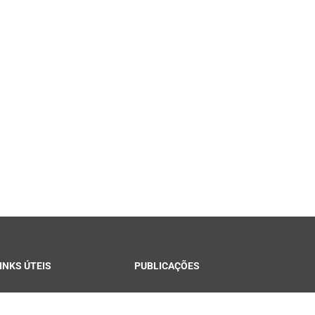
INKS ÚTEIS
PUBLICAÇÕES
ontracheque Campina
Notícias