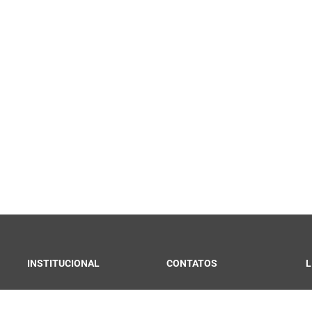
INSTITUCIONAL
CONTATOS
L
Convênios e Parcerias
Fale Conosco
C