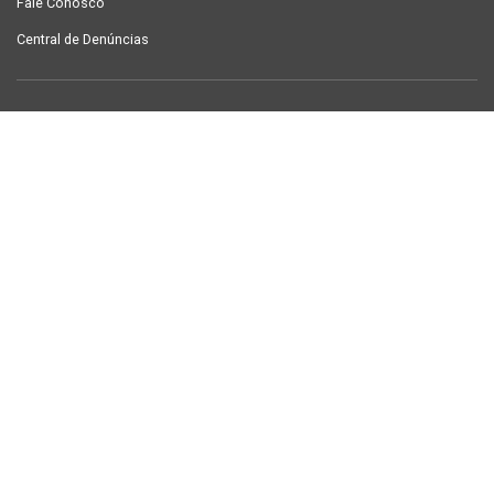
Fale Conosco
Central de Denúncias
LINKS ÚTEIS
Contracheque Campina Grande
Semanário Campina Grande
PUBLICAÇÕES
Notícias
Galeria de Fotos
TV Sintab