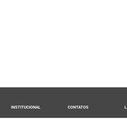
INSTITUCIONAL
CONTATOS
L
Convênios e Parcerias
Fale Conosco
C