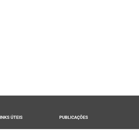
INKS ÚTEIS
PUBLICAÇÕES
ontracheque Campina
Notícias