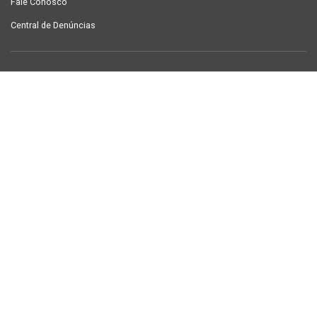
Fale Conosco
Central de Denúncias
LINKS ÚTEIS
Contracheque Campina Grande
Semanário Campina Grande
PUBLICAÇÕES
Notícias
Galeria de Fotos
TV Sintab