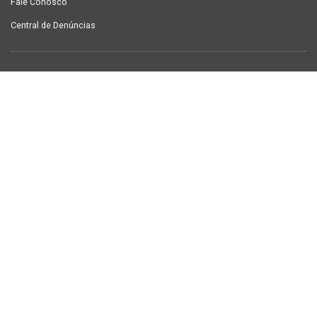
Fale Conosco
Central de Denúncias
LINKS ÚTEIS
Contracheque Campina Grande
Semanário Campina Grande
PUBLICAÇÕES
Notícias
Galeria de Fotos
TV Sintab