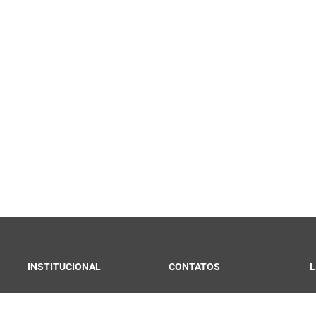
INSTITUCIONAL
CONTATOS
L
Convênios e Parcerias
Fale Conosco
C