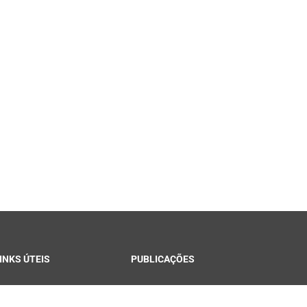
INKS ÚTEIS
PUBLICAÇÕES
ontracheque Campina
Notícias