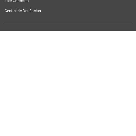
Fale Conosco
Central de Denúncias
LINKS ÚTEIS
Contracheque Campina Grande
Semanário Campina Grande
PUBLICAÇÕES
Notícias
Galeria de Fotos
TV Sintab