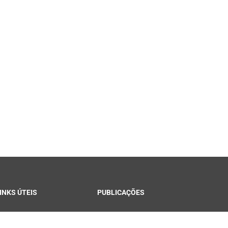
INKS ÚTEIS
PUBLICAÇÕES
ontracheque Campina
Notícias