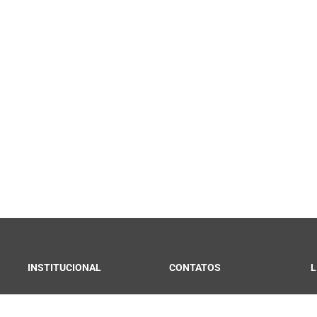
INSTITUCIONAL
CONTATOS
L
Convênios e Parcerias
Fale Conosco
C