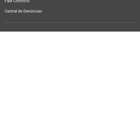
Fale Conosco
Central de Denúncias
LINKS ÚTEIS
Contracheque Campina Grande
Semanário Campina Grande
PUBLICAÇÕES
Notícias
Galeria de Fotos
TV Sintab