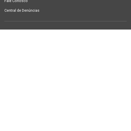
Fale Conosco
Central de Denúncias
LINKS ÚTEIS
Contracheque Campina Grande
Semanário Campina Grande
PUBLICAÇÕES
Notícias
Galeria de Fotos
TV Sintab