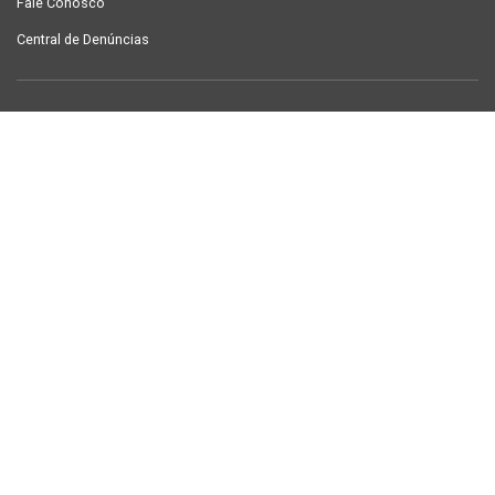
Fale Conosco
Central de Denúncias
LINKS ÚTEIS
Contracheque Campina Grande
Semanário Campina Grande
PUBLICAÇÕES
Notícias
Galeria de Fotos
TV Sintab