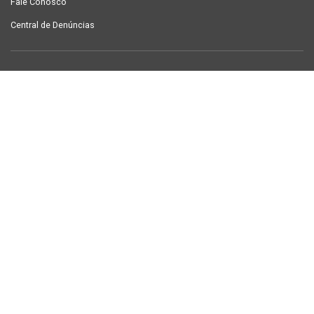
Fale Conosco
Central de Denúncias
LINKS ÚTEIS
Contracheque Campina Grande
Semanário Campina Grande
PUBLICAÇÕES
Notícias
Galeria de Fotos
TV Sintab