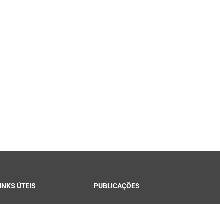
INKS ÚTEIS
PUBLICAÇÕES
ontracheque Campina
Notícias