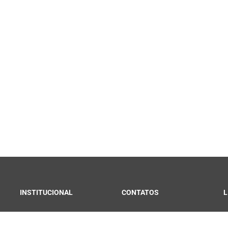
INSTITUCIONAL
CONTATOS
L
Convênios e Parcerias
Fale Conosco
C