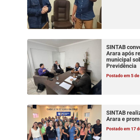
SINTAB conv
Arara após r
municipal so
Previdência
Postado em 5 de
SINTAB reali
Arara e prom
Postado em 17 de