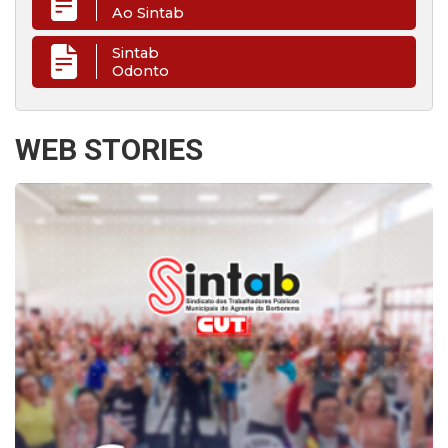
Ao Sintab
Sintab
Odonto
WEB STORIES