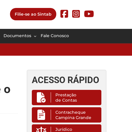
Filie-se ao Sintab
Documentos
Fale Conosco
ACESSO RÁPIDO
 o
Prestação
de Contas
Contracheque
Campina Grande
Jurídico