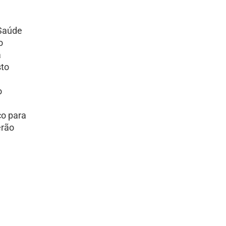
 Saúde
o
a
sto
o
co para
erão