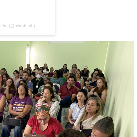
aíba (@sintab_pb)