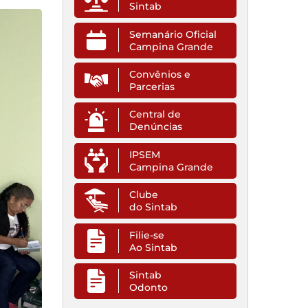
Sintab
Semanário Oficial
Campina Grande
Convênios e
Parcerias
Central de
Denúncias
IPSEM
Campina Grande
Clube
do Sintab
Filie-se
Ao Sintab
Sintab
Odonto