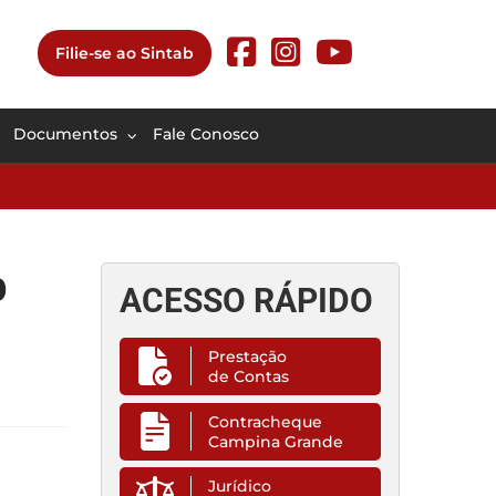
Filie-se ao Sintab
Documentos
Fale Conosco
b
ACESSO RÁPIDO
Prestação
de Contas
Contracheque
Campina Grande
Jurídico