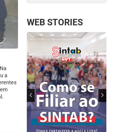
WEB STORIES
 Na
ou a
erentes
e em
l.