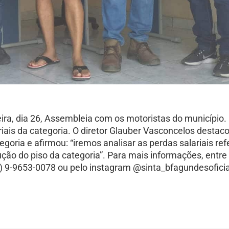
eira, dia 26, Assembleia com os motoristas do município.
riais da categoria. O diretor Glauber Vasconcelos destac
oria e afirmou: “iremos analisar as perdas salariais ref
rução do piso da categoria”. Para mais informações, entr
) 9-9653-0078 ou pelo instagram @sinta_bfagundesoficia