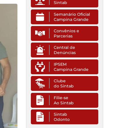
Sintab
Semanário Oficial
Campina Grande
Convênios e
Parcerias
Central de
Denúncias
IPSEM
Campina Grande
Clube
do Sintab
Filie-se
Ao Sintab
Sintab
Odonto