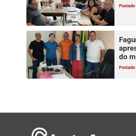
Postado 
Fagu
apre
do m
Postado 