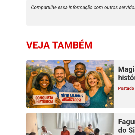
Compartilhe essa informação com outros servidore
VEJA TAMBÉM
Magi
histó
Postado
Fagu
do Si