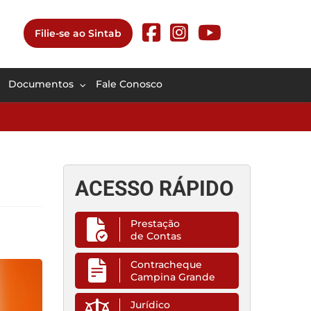
Filie-se ao Sintab
Documentos
Fale Conosco
ACESSO RÁPIDO
Prestação
de Contas
Contracheque
Campina Grande
Jurídico