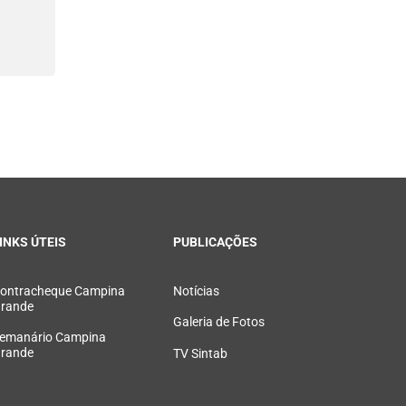
o
INKS ÚTEIS
PUBLICAÇÕES
ontracheque Campina
Notícias
rande
Galeria de Fotos
emanário Campina
rande
TV Sintab