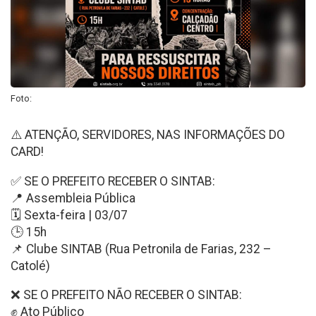
Foto:
⚠️ ATENÇÃO, SERVIDORES, NAS INFORMAÇÕES DO
CARD!
✅ SE O PREFEITO RECEBER O SINTAB:
📍 Assembleia Pública
🗓️ Sexta-feira | 03/07
🕒 15h
📌 Clube SINTAB (Rua Petronila de Farias, 232 –
Catolé)
❌ SE O PREFEITO NÃO RECEBER O SINTAB:
✊ Ato Público