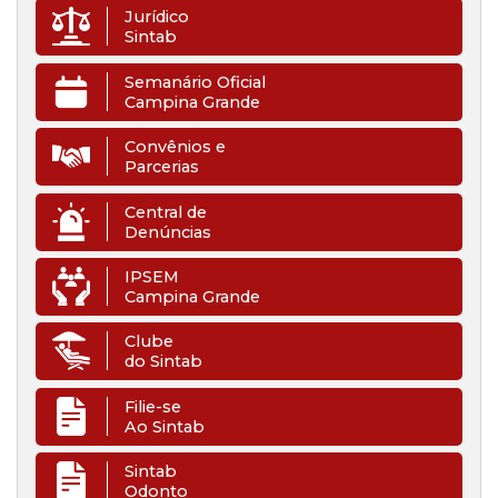
Jurídico
Sintab
Semanário Oficial
Campina Grande
Convênios e
Parcerias
Central de
Denúncias
IPSEM
Campina Grande
Clube
do Sintab
Filie-se
Ao Sintab
Sintab
Odonto