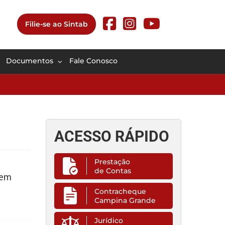
Filie-se ao Sintab
Documentos
Fale Conosco
ACESSO RÁPIDO
Prestação
de Contas
uem
Contracheque
Campina Grande
Jurídico