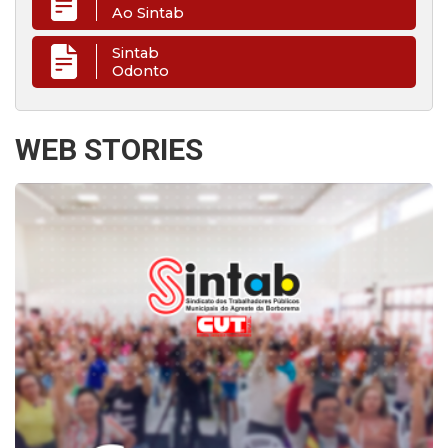
Ao Sintab
Sintab
Odonto
WEB STORIES